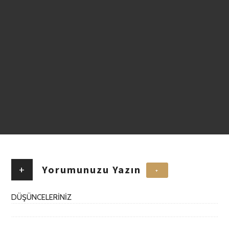
+
Yorumunuzu Yazın
+