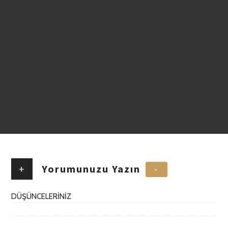
+
Yorumunuzu Yazın
+