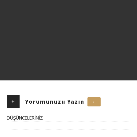
+
Yorumunuzu Yazın
+